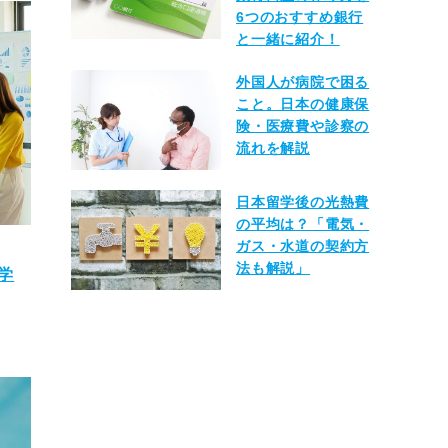
6つのおすすめ銀行
と一緒に紹介！
外国人が病院で困る
こと。日本の健康保
険・医療費や診察の
流れを解説
日本留学後の光熱費
の平均は？「電気・
ガス・水道の契約方
法も解説」
学