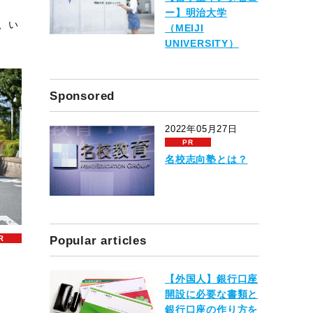
ー】明治大学
、い
（MEIJI
UNIVERSITY）
Sponsored
2022年05月27日
名校志向塾とは？
Popular articles
【外国人】銀行口座
開設に必要な書類と
銀行口座の作り方を